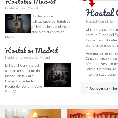
Hostales Madrid
Hostal 
Hostal en Sol, Madrid
Un Hostal con
habitaciones confortables
Hostal Conchita en
y bien equipadas al mejor
Ubicado a escasos me
precio en el centro de
entre la Puerta del S
Madrid.
Hostal Conchita ofrec
disfrutar de unos día
Hostal en Madrid
Además de su inmejor
Hostal en el centro de Madrid
Conchita dispone de 
ofrece un servicio am
El Hostal Conchita está
precio. Un hostal e
situado en el centro de
máxima satisfacción 
Madrid, en la Calle
Preciados, entre la
Puerta del Sol y la Calle
Conócenos - Host
Gran Via.