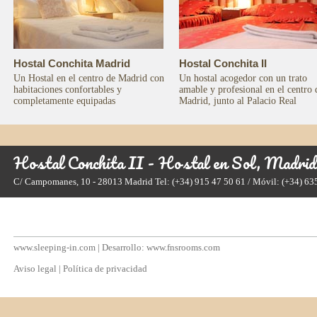
Hostal Conchita Madrid
Hostal Conchita II
Un Hostal en el centro de Madrid con
Un hostal acogedor con un trato
habitaciones confortables y
amable y profesional en el centro 
completamente equipadas
Madrid, junto al Palacio Real
Hostal Conchita II - Hostal en Sol, Madrid
C/ Campomanes, 10 - 28013 Madrid
Tel: (+34) 915 47 50 61 / Móvil: (+34) 6
www.sleeping-in.com
| Desarrollo:
www.fnsrooms.com
Aviso legal
|
Política de privacidad